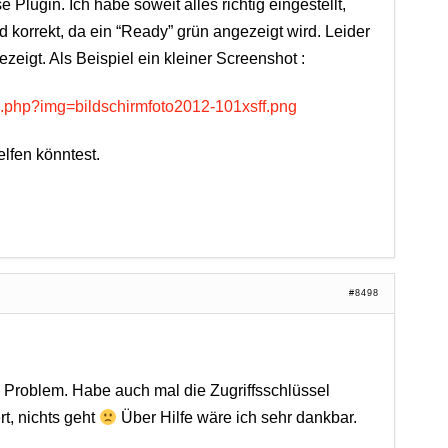
e Plugin. Ich habe soweit alles richtig eingestellt,
korrekt, da ein “Ready” grün angezeigt wird. Leider
eigt. Als Beispiel ein kleiner Screenshot :
e.php?img=bildschirmfoto2012-101xsff.png
lfen könntest.
#8498
Problem. Habe auch mal die Zugriffsschlüssel
t, nichts geht
Über Hilfe wäre ich sehr dankbar.