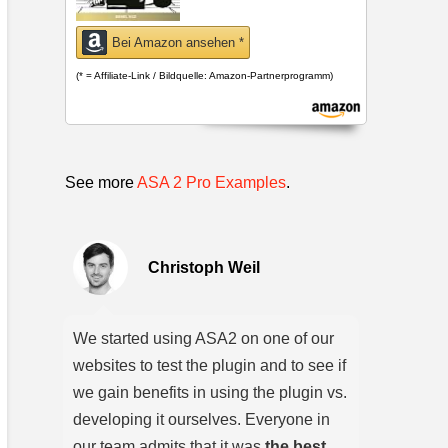
Bei Amazon ansehen *
(* = Affiliate-Link / Bildquelle: Amazon-Partnerprogramm)
See more
ASA 2 Pro Examples
.
Christoph Weil
We started using ASA2 on one of our
websites to test the plugin and to see if
we gain benefits in using the plugin vs.
developing it ourselves. Everyone in
our team admits that it was
the best