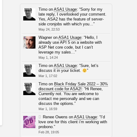
Timo
on
ASA1 Usage
: “
Sorry for my
late reply, I overlooked your comment.
Yes, ASA2 has the feature of server-
side cronjobs with which you…
”
May 24, 22:53
Wagner
on
ASA1 Usage
: “
Hello, I
already use API 5 on a website with
ASP Net core code, but I can’t
leverage my sales…
”
May 1, 14:24
Timo
on
ASA1 Usage
: “
Sure, let’s
discuss it in your ticket.
”
Mar 1, 17:02
Timo
on
Black Friday Sale 2022 – 30%
discount code for ASA2!
: “
Hi Renee,
Currently not. You are welcome to
contact me personally and we can
discuss the options.
”
Mar 1, 16:59
Renee Owens
on
ASA1 Usage
: “
I’d
love one for this client i’m working with
probono.
”
Feb 28, 19:05