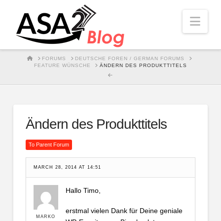
Nav
HOME
FORUMS
DEUTSCHE FOREN / GERMAN FORUMS
FEATURE WÜNSCHE
ÄNDERN DES PRODUKTTITELS
Ändern des Produkttitels
To Parent Forum
MARCH 28, 2014 AT 14:51
Hallo Timo,
erstmal vielen Dank für Deine geniale
MARKO