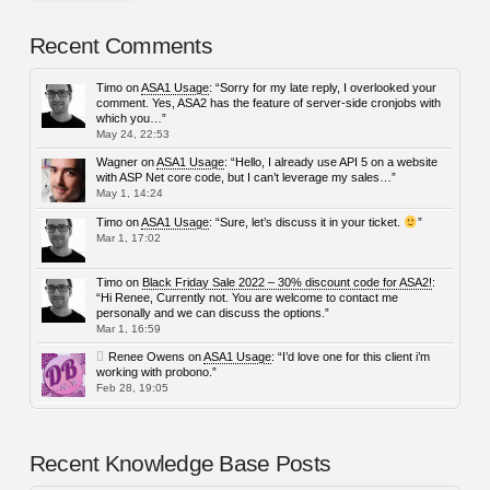
Recent Comments
Timo
on
ASA1 Usage
: “
Sorry for my late reply, I overlooked your
comment. Yes, ASA2 has the feature of server-side cronjobs with
which you…
”
May 24, 22:53
Wagner
on
ASA1 Usage
: “
Hello, I already use API 5 on a website
with ASP Net core code, but I can’t leverage my sales…
”
May 1, 14:24
Timo
on
ASA1 Usage
: “
Sure, let’s discuss it in your ticket.
”
Mar 1, 17:02
Timo
on
Black Friday Sale 2022 – 30% discount code for ASA2!
:
“
Hi Renee, Currently not. You are welcome to contact me
personally and we can discuss the options.
”
Mar 1, 16:59
Renee Owens
on
ASA1 Usage
: “
I’d love one for this client i’m
working with probono.
”
Feb 28, 19:05
Recent Knowledge Base Posts